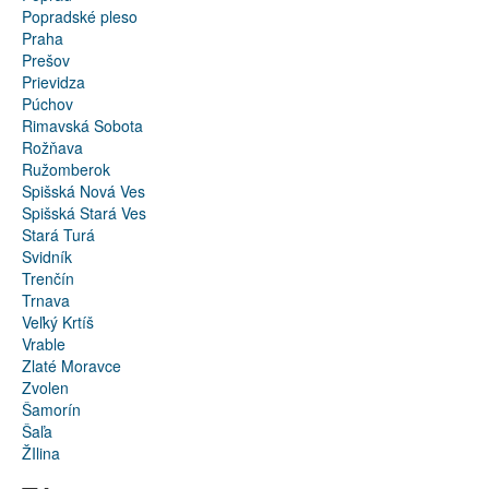
Popradské pleso
Praha
Prešov
Prievidza
Púchov
Rimavská Sobota
Rožňava
Ružomberok
Spišská Nová Ves
Spišská Stará Ves
Stará Turá
Svidník
Trenčín
Trnava
Veľký Krtíš
Vrable
Zlaté Moravce
Zvolen
Šamorín
Šaľa
ŽIlina