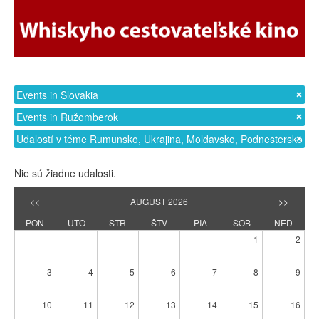
Events in Slovakia
Events in Ružomberok
Udalostí v téme Rumunsko, Ukrajina, Moldavsko, Podnestersko
Nie sú žiadne udalosti.
<<
AUGUST 2026
>>
PON
UTO
STR
ŠTV
PIA
SOB
NED
1
2
3
4
5
6
7
8
9
10
11
12
13
14
15
16