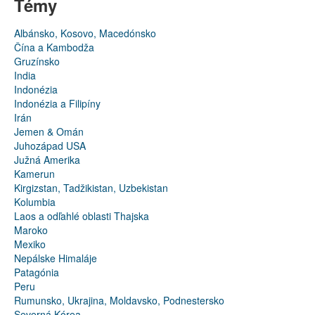
Témy
Albánsko, Kosovo, Macedónsko
Čína a Kambodža
Gruzínsko
India
Indonézia
Indonézia a Filipíny
Irán
Jemen & Omán
Juhozápad USA
Južná Amerika
Kamerun
Kirgizstan, Tadžikistan, Uzbekistan
Kolumbia
Laos a odľahlé oblasti Thajska
Maroko
Mexiko
Nepálske Himaláje
Patagónia
Peru
Rumunsko, Ukrajina, Moldavsko, Podnestersko
Severná Kórea