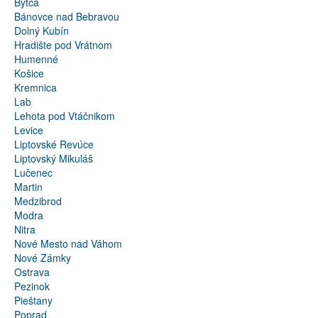
Bytča
Bánovce nad Bebravou
Dolný Kubín
Hradište pod Vrátnom
Humenné
Košice
Kremnica
Lab
Lehota pod Vtáčnikom
Levice
Liptovské Revúce
Liptovský Mikuláš
Lučenec
Martin
Medzibrod
Modra
Nitra
Nové Mesto nad Váhom
Nové Zámky
Ostrava
Pezinok
Pieštany
Poprad