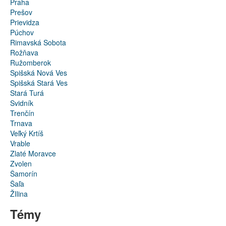
Praha
Prešov
Prievidza
Púchov
Rimavská Sobota
Rožňava
Ružomberok
Spišská Nová Ves
Spišská Stará Ves
Stará Turá
Svidník
Trenčín
Trnava
Veľký Krtíš
Vrable
Zlaté Moravce
Zvolen
Šamorín
Šaľa
ŽIlina
Témy