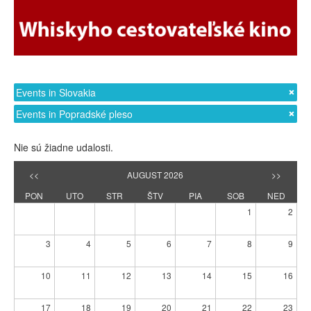
Events in Slovakia
Events in Popradské pleso
Nie sú žiadne udalosti.
<<
AUGUST 2026
>>
PON
UTO
STR
ŠTV
PIA
SOB
NED
1
2
3
4
5
6
7
8
9
10
11
12
13
14
15
16
17
18
19
20
21
22
23