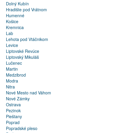
Dolný Kubín
Hradište pod Vrátnom
Humenné
Košice
Kremnica
Lab
Lehota pod Vtáčnikom
Levice
Liptovské Revúce
Liptovský Mikuláš
Lučenec
Martin
Medzibrod
Modra
Nitra
Nové Mesto nad Váhom
Nové Zámky
Ostrava
Pezinok
Pieštany
Poprad
Popradské pleso