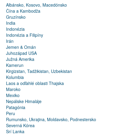
Albánsko, Kosovo, Macedónsko
Čína a Kambodža
Gruzínsko
India
Indonézia
Indonézia a Filipíny
Irán
Jemen & Omán
Juhozápad USA
Južná Amerika
Kamerun
Kirgizstan, Tadžikistan, Uzbekistan
Kolumbia
Laos a odľahlé oblasti Thajska
Maroko
Mexiko
Nepálske Himaláje
Patagónia
Peru
Rumunsko, Ukrajina, Moldavsko, Podnestersko
Severná Kórea
Srí Lanka