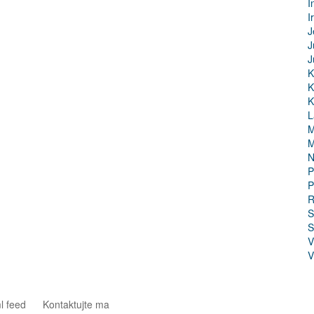
I
I
J
J
J
K
K
K
L
M
M
N
P
P
R
S
S
V
V
l feed
Kontaktujte ma