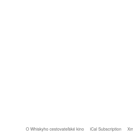
O Whiskyho cestovateľské kino
iCal Subscription
Xm