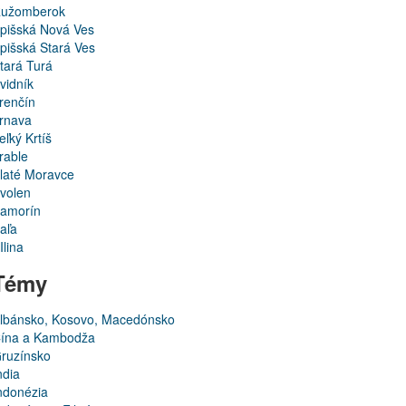
užomberok
pišská Nová Ves
pišská Stará Ves
tará Turá
vidník
renčín
rnava
eľký Krtíš
rable
laté Moravce
volen
amorín
aľa
Ilina
Témy
lbánsko, Kosovo, Macedónsko
ína a Kambodža
ruzínsko
ndia
ndonézia