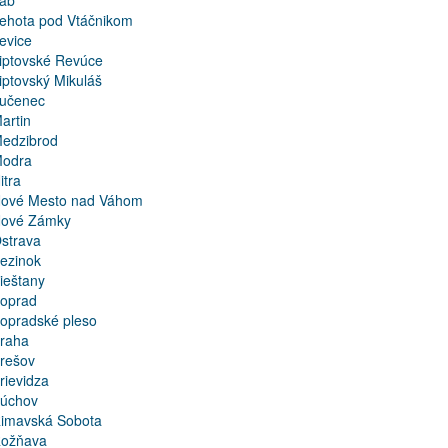
ab
ehota pod Vtáčnikom
evice
iptovské Revúce
iptovský Mikuláš
učenec
artin
edzibrod
odra
itra
ové Mesto nad Váhom
ové Zámky
strava
ezinok
ieštany
oprad
opradské pleso
raha
rešov
rievidza
úchov
imavská Sobota
ožňava