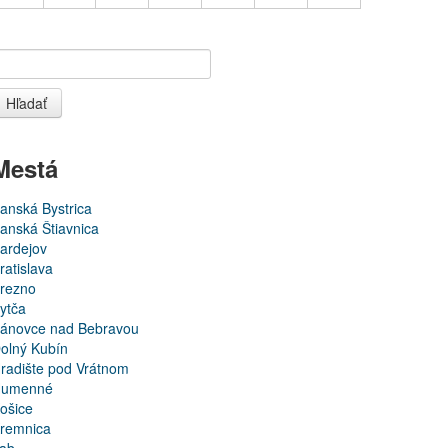
Hľadať
Mestá
anská Bystrica
anská Štiavnica
ardejov
ratislava
rezno
ytča
ánovce nad Bebravou
olný Kubín
radište pod Vrátnom
umenné
ošice
remnica