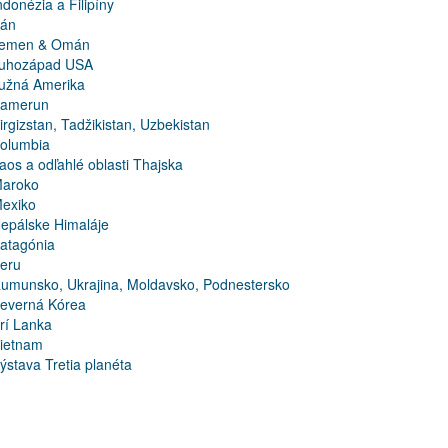
ndonézia a Filipíny
rán
emen & Omán
uhozápad USA
užná Amerika
amerun
irgizstan, Tadžikistan, Uzbekistan
olumbia
aos a odľahlé oblasti Thajska
aroko
exiko
epálske Himaláje
atagónia
eru
umunsko, Ukrajina, Moldavsko, Podnestersko
everná Kórea
rí Lanka
ietnam
ýstava Tretia planéta