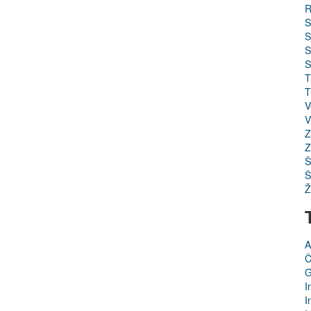
R
S
S
S
S
T
T
V
V
Z
Z
Š
Š
Ž
A
Č
G
I
I