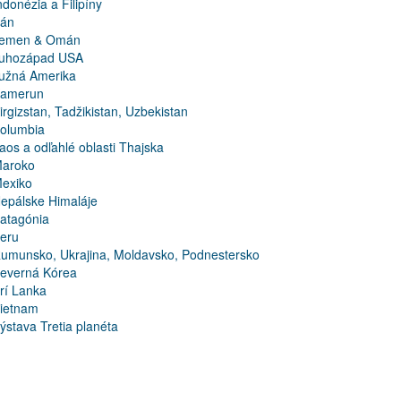
ndonézia a Filipíny
rán
emen & Omán
uhozápad USA
užná Amerika
amerun
irgizstan, Tadžikistan, Uzbekistan
olumbia
aos a odľahlé oblasti Thajska
aroko
exiko
epálske Himaláje
atagónia
eru
umunsko, Ukrajina, Moldavsko, Podnestersko
everná Kórea
rí Lanka
ietnam
ýstava Tretia planéta