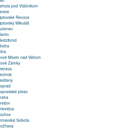
ab
ehota pod Vtáčnikom
evice
iptovské Revúce
iptovský Mikuláš
učenec
artin
edzibrod
odra
itra
ové Mesto nad Váhom
ové Zámky
strava
ezinok
ieštany
oprad
opradské pleso
raha
rešov
rievidza
úchov
imavská Sobota
ožňava