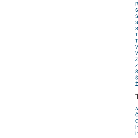
R
S
S
S
S
T
T
V
V
Z
Z
Š
Š
Ž
A
Č
G
I
I