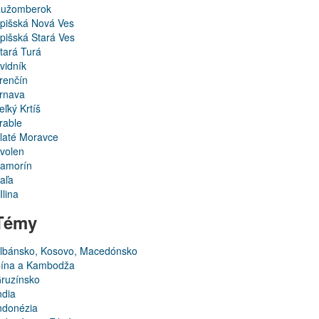
užomberok
pišská Nová Ves
pišská Stará Ves
tará Turá
vidník
renčín
rnava
eľký Krtíš
rable
laté Moravce
volen
amorín
aľa
Ilina
Témy
lbánsko, Kosovo, Macedónsko
ína a Kambodža
ruzínsko
ndia
ndonézia