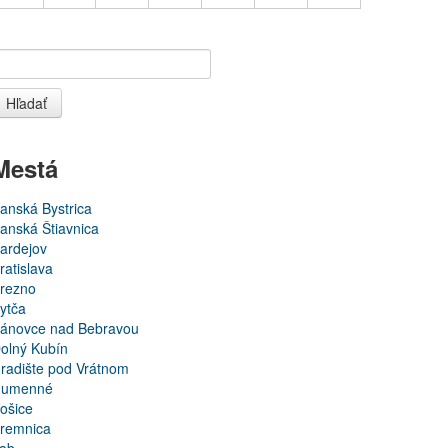
Hľadať
Mestá
anská Bystrica
anská Štiavnica
ardejov
ratislava
rezno
ytča
ánovce nad Bebravou
olný Kubín
radište pod Vrátnom
umenné
ošice
remnica