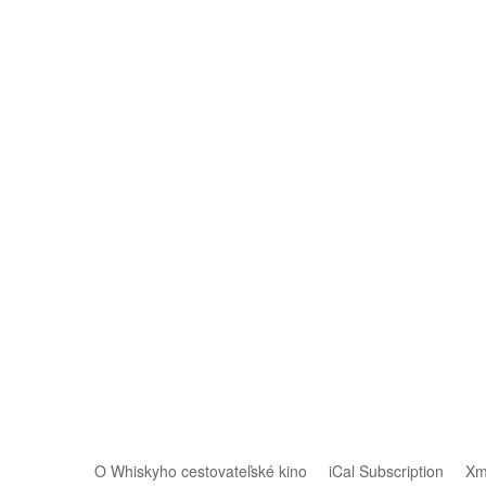
O Whiskyho cestovateľské kino
iCal Subscription
Xm