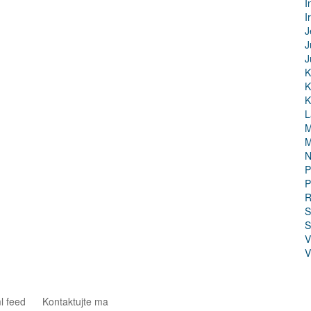
I
I
J
J
J
K
K
K
L
M
M
N
P
P
R
S
S
V
V
l feed
Kontaktujte ma