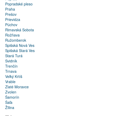
Popradské pleso
Praha
Prešov
Prievidza
Púchov
Rimavská Sobota
Rožňava
Ružomberok
Spišská Nová Ves
Spišská Stará Ves
Stará Turá
Svidník
Trenčín
Trnava
Veľký Krtíš
Vrable
Zlaté Moravce
Zvolen
Šamorín
Šaľa
ŽIlina