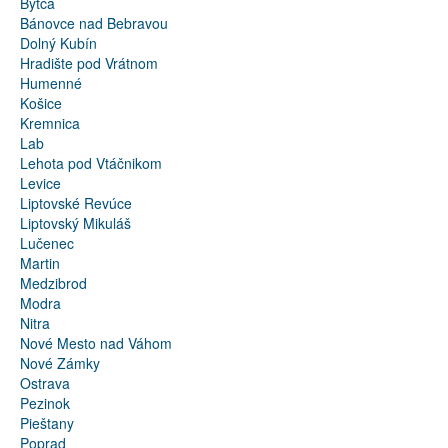
Bytča
Bánovce nad Bebravou
Dolný Kubín
Hradište pod Vrátnom
Humenné
Košice
Kremnica
Lab
Lehota pod Vtáčnikom
Levice
Liptovské Revúce
Liptovský Mikuláš
Lučenec
Martin
Medzibrod
Modra
Nitra
Nové Mesto nad Váhom
Nové Zámky
Ostrava
Pezinok
Pieštany
Poprad