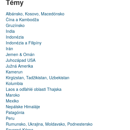
Témy
Albánsko, Kosovo, Macedónsko
Čína a Kambodža
Gruzínsko
India
Indonézia
Indonézia a Filipíny
Irán
Jemen & Omán
Juhozápad USA
Južná Amerika
Kamerun
Kirgizstan, Tadžikistan, Uzbekistan
Kolumbia
Laos a odľahlé oblasti Thajska
Maroko
Mexiko
Nepálske Himaláje
Patagónia
Peru
Rumunsko, Ukrajina, Moldavsko, Podnestersko
Severná Kórea