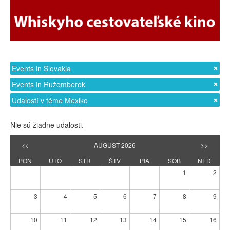
Events in Slovakia
Events in Ružomberok
Udalostí v téme Mexiko
Nie sú žiadne udalosti.
<<
AUGUST 2026
>>
PON
UTO
STR
ŠTV
PIA
SOB
NED
1
2
3
4
5
6
7
8
9
10
11
12
13
14
15
16