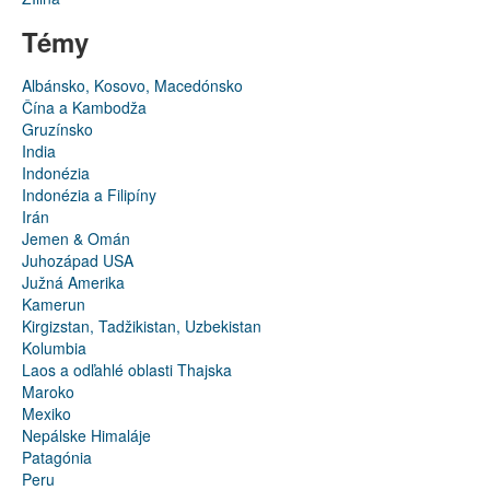
Témy
Albánsko, Kosovo, Macedónsko
Čína a Kambodža
Gruzínsko
India
Indonézia
Indonézia a Filipíny
Irán
Jemen & Omán
Juhozápad USA
Južná Amerika
Kamerun
Kirgizstan, Tadžikistan, Uzbekistan
Kolumbia
Laos a odľahlé oblasti Thajska
Maroko
Mexiko
Nepálske Himaláje
Patagónia
Peru