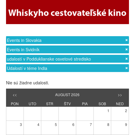
Events in Slovakia
Events in Svidník
udalostí v Podduklianske osvetové stredisko
Udalostí v téme India
Nie sú žiadne udalosti.
<<
AUGUST 2026
>>
PON
UTO
STR
ŠTV
PIA
SOB
NED
1
2
3
4
5
6
7
8
9