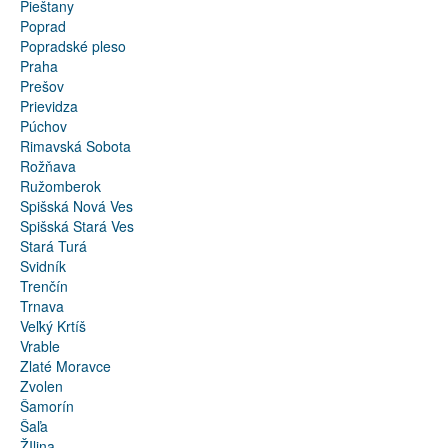
Pieštany
Poprad
Popradské pleso
Praha
Prešov
Prievidza
Púchov
Rimavská Sobota
Rožňava
Ružomberok
Spišská Nová Ves
Spišská Stará Ves
Stará Turá
Svidník
Trenčín
Trnava
Veľký Krtíš
Vrable
Zlaté Moravce
Zvolen
Šamorín
Šaľa
ŽIlina