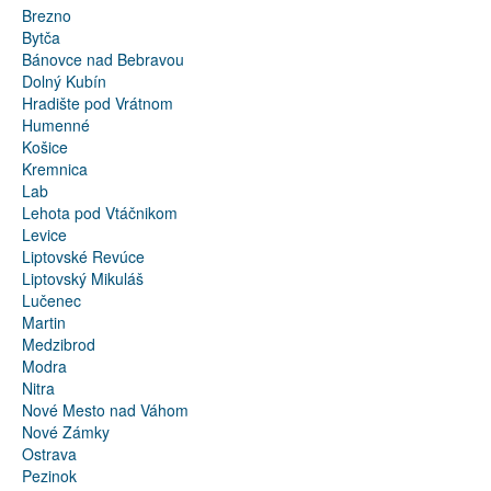
Brezno
Bytča
Bánovce nad Bebravou
Dolný Kubín
Hradište pod Vrátnom
Humenné
Košice
Kremnica
Lab
Lehota pod Vtáčnikom
Levice
Liptovské Revúce
Liptovský Mikuláš
Lučenec
Martin
Medzibrod
Modra
Nitra
Nové Mesto nad Váhom
Nové Zámky
Ostrava
Pezinok