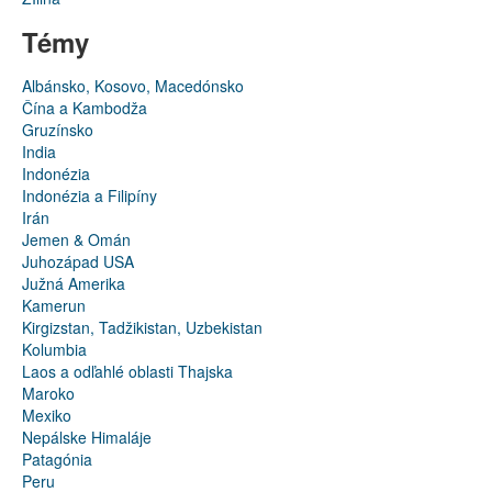
Témy
Albánsko, Kosovo, Macedónsko
Čína a Kambodža
Gruzínsko
India
Indonézia
Indonézia a Filipíny
Irán
Jemen & Omán
Juhozápad USA
Južná Amerika
Kamerun
Kirgizstan, Tadžikistan, Uzbekistan
Kolumbia
Laos a odľahlé oblasti Thajska
Maroko
Mexiko
Nepálske Himaláje
Patagónia
Peru