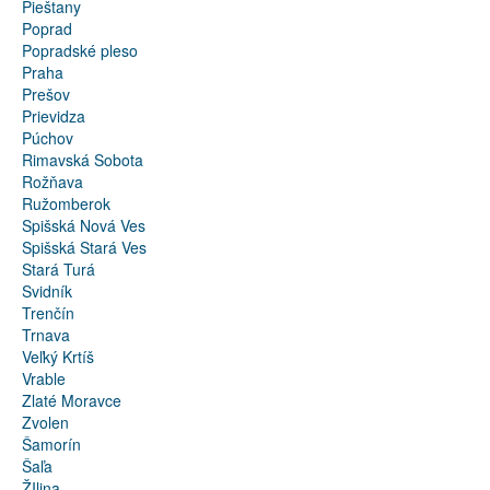
Pieštany
Poprad
Popradské pleso
Praha
Prešov
Prievidza
Púchov
Rimavská Sobota
Rožňava
Ružomberok
Spišská Nová Ves
Spišská Stará Ves
Stará Turá
Svidník
Trenčín
Trnava
Veľký Krtíš
Vrable
Zlaté Moravce
Zvolen
Šamorín
Šaľa
ŽIlina