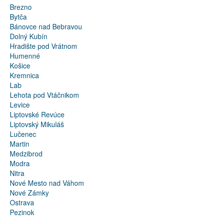
Brezno
Bytča
Bánovce nad Bebravou
Dolný Kubín
Hradište pod Vrátnom
Humenné
Košice
Kremnica
Lab
Lehota pod Vtáčnikom
Levice
Liptovské Revúce
Liptovský Mikuláš
Lučenec
Martin
Medzibrod
Modra
Nitra
Nové Mesto nad Váhom
Nové Zámky
Ostrava
Pezinok