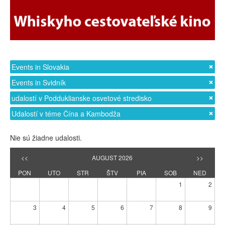
Events in Slovakia
Events in Svidník
udalostí v Podduklianske osvetové stredisko
Udalostí v téme Čína a Kambodža
Nie sú žiadne udalosti.
<<
AUGUST 2026
>>
PON
UTO
STR
ŠTV
PIA
SOB
NED
1
2
3
4
5
6
7
8
9