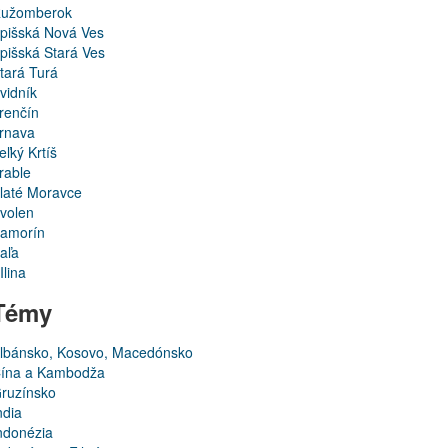
užomberok
pišská Nová Ves
pišská Stará Ves
tará Turá
vidník
renčín
rnava
eľký Krtíš
rable
laté Moravce
volen
amorín
aľa
Ilina
Témy
lbánsko, Kosovo, Macedónsko
ína a Kambodža
ruzínsko
ndia
ndonézia