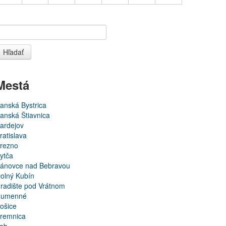
Hľadať
Mestá
anská Bystrica
anská Štiavnica
ardejov
ratislava
rezno
ytča
ánovce nad Bebravou
olný Kubín
radište pod Vrátnom
umenné
ošice
remnica