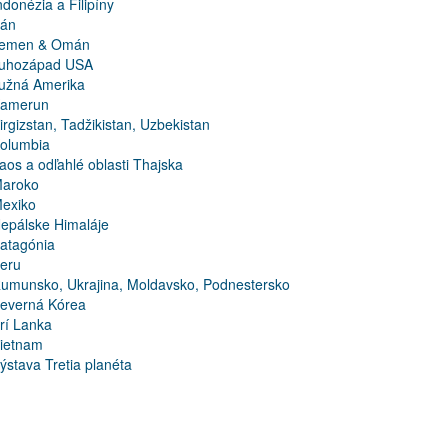
ndonézia a Filipíny
rán
emen & Omán
uhozápad USA
užná Amerika
amerun
irgizstan, Tadžikistan, Uzbekistan
olumbia
aos a odľahlé oblasti Thajska
aroko
exiko
epálske Himaláje
atagónia
eru
umunsko, Ukrajina, Moldavsko, Podnestersko
everná Kórea
rí Lanka
ietnam
ýstava Tretia planéta