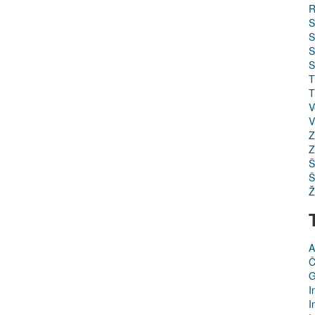
R
S
S
S
S
T
T
V
V
Z
Z
Š
Š
Ž
A
Č
G
I
I