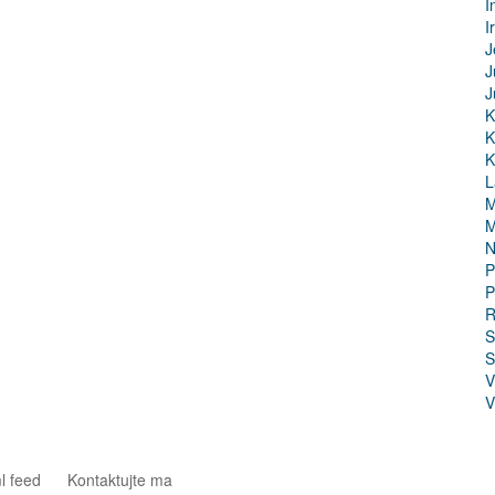
I
I
J
J
J
K
K
K
L
M
M
N
P
P
R
S
S
V
V
l feed
Kontaktujte ma