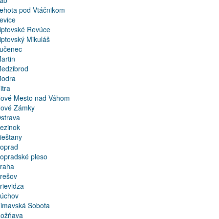
ab
ehota pod Vtáčnikom
evice
iptovské Revúce
iptovský Mikuláš
učenec
artin
edzibrod
odra
itra
ové Mesto nad Váhom
ové Zámky
strava
ezinok
ieštany
oprad
opradské pleso
raha
rešov
rievidza
úchov
imavská Sobota
ožňava