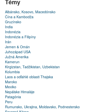
Témy
Albánsko, Kosovo, Macedónsko
Čína a Kambodža
Gruzínsko
India
Indonézia
Indonézia a Filipíny
Irán
Jemen & Omán
Juhozápad USA
Južná Amerika
Kamerun
Kirgizstan, Tadžikistan, Uzbekistan
Kolumbia
Laos a odľahlé oblasti Thajska
Maroko
Mexiko
Nepálske Himaláje
Patagónia
Peru
Rumunsko, Ukrajina, Moldavsko, Podnestersko
Severná Kórea