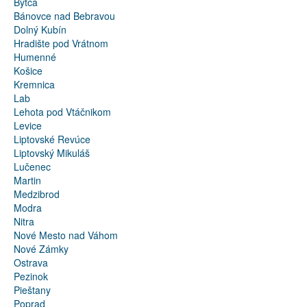
Bytča
Bánovce nad Bebravou
Dolný Kubín
Hradište pod Vrátnom
Humenné
Košice
Kremnica
Lab
Lehota pod Vtáčnikom
Levice
Liptovské Revúce
Liptovský Mikuláš
Lučenec
Martin
Medzibrod
Modra
Nitra
Nové Mesto nad Váhom
Nové Zámky
Ostrava
Pezinok
Pieštany
Poprad