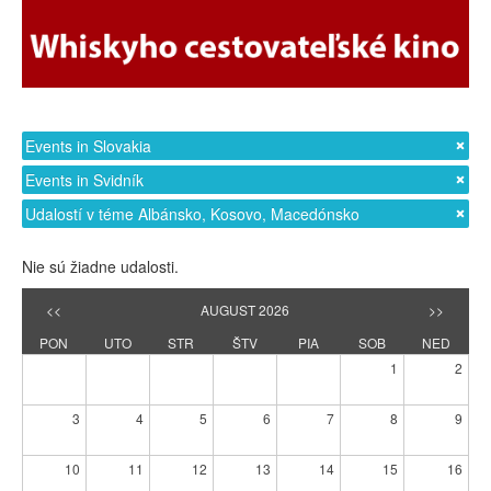
Events in Slovakia
Events in Svidník
Udalostí v téme Albánsko, Kosovo, Macedónsko
Nie sú žiadne udalosti.
<<
AUGUST 2026
>>
PON
UTO
STR
ŠTV
PIA
SOB
NED
1
2
3
4
5
6
7
8
9
10
11
12
13
14
15
16