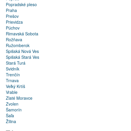
Popradské pleso
Praha
Prešov
Prievidza
Púchov
Rimavská Sobota
Rožňava
Ružomberok
Spišská Nová Ves
Spišská Stará Ves
Stará Turá
Svidník
Trenčín
Trnava
Veľký Krtíš
Vrable
Zlaté Moravce
Zvolen
Šamorín
Šaľa
ŽIlina