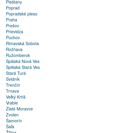
Pieštany
Poprad
Popradské pleso
Praha
Prešov
Prievidza
Púchov
Rimavská Sobota
Rožňava
Ružomberok
Spišská Nová Ves
Spišská Stará Ves
Stará Turá
Svidník
Trenčín
Trnava
Veľký Krtíš
Vrable
Zlaté Moravce
Zvolen
Šamorín
Šaľa
ŽIlina