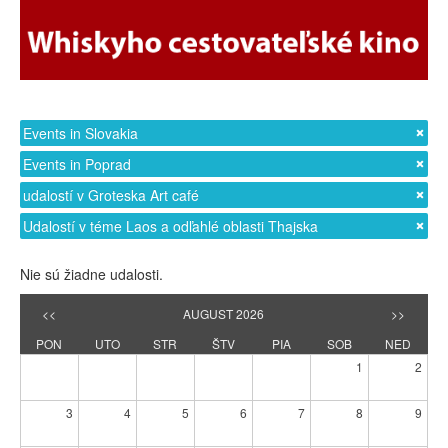
Events in Slovakia
Events in Poprad
udalostí v Groteska Art café
Udalostí v téme Laos a odľahlé oblasti Thajska
Nie sú žiadne udalosti.
<<
AUGUST 2026
>>
PON
UTO
STR
ŠTV
PIA
SOB
NED
1
2
3
4
5
6
7
8
9