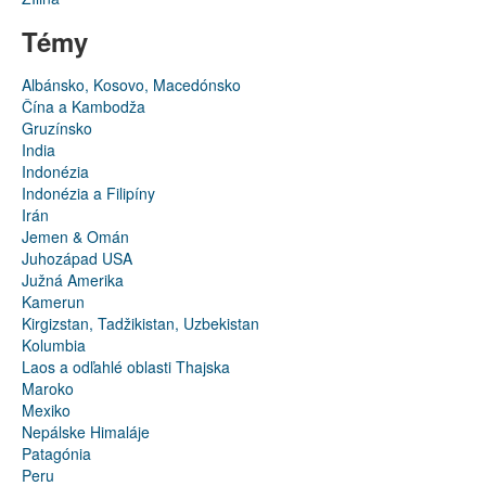
Témy
Albánsko, Kosovo, Macedónsko
Čína a Kambodža
Gruzínsko
India
Indonézia
Indonézia a Filipíny
Irán
Jemen & Omán
Juhozápad USA
Južná Amerika
Kamerun
Kirgizstan, Tadžikistan, Uzbekistan
Kolumbia
Laos a odľahlé oblasti Thajska
Maroko
Mexiko
Nepálske Himaláje
Patagónia
Peru