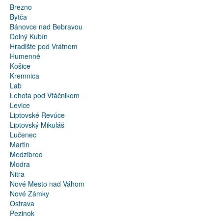
Brezno
Bytča
Bánovce nad Bebravou
Dolný Kubín
Hradište pod Vrátnom
Humenné
Košice
Kremnica
Lab
Lehota pod Vtáčnikom
Levice
Liptovské Revúce
Liptovský Mikuláš
Lučenec
Martin
Medzibrod
Modra
Nitra
Nové Mesto nad Váhom
Nové Zámky
Ostrava
Pezinok