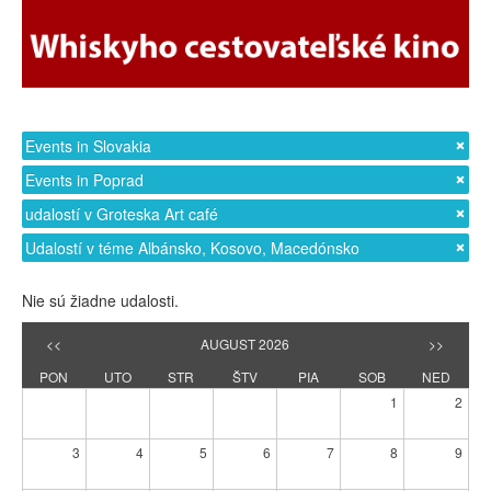
Events in Slovakia
Events in Poprad
udalostí v Groteska Art café
Udalostí v téme Albánsko, Kosovo, Macedónsko
Nie sú žiadne udalosti.
<<
AUGUST 2026
>>
PON
UTO
STR
ŠTV
PIA
SOB
NED
1
2
3
4
5
6
7
8
9