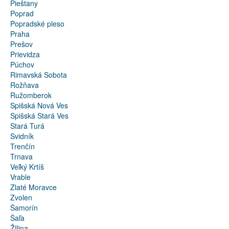
Pieštany
Poprad
Popradské pleso
Praha
Prešov
Prievidza
Púchov
Rimavská Sobota
Rožňava
Ružomberok
Spišská Nová Ves
Spišská Stará Ves
Stará Turá
Svidník
Trenčín
Trnava
Veľký Krtíš
Vrable
Zlaté Moravce
Zvolen
Šamorín
Šaľa
ŽIlina