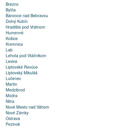
Brezno
Bytča
Bánovce nad Bebravou
Dolný Kubín
Hradište pod Vrátnom
Humenné
Košice
Kremnica
Lab
Lehota pod Vtáčnikom
Levice
Liptovské Revúce
Liptovský Mikuláš
Lučenec
Martin
Medzibrod
Modra
Nitra
Nové Mesto nad Váhom
Nové Zámky
Ostrava
Pezinok