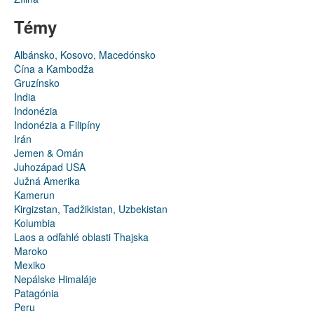
Témy
Albánsko, Kosovo, Macedónsko
Čína a Kambodža
Gruzínsko
India
Indonézia
Indonézia a Filipíny
Irán
Jemen & Omán
Juhozápad USA
Južná Amerika
Kamerun
Kirgizstan, Tadžikistan, Uzbekistan
Kolumbia
Laos a odľahlé oblasti Thajska
Maroko
Mexiko
Nepálske Himaláje
Patagónia
Peru