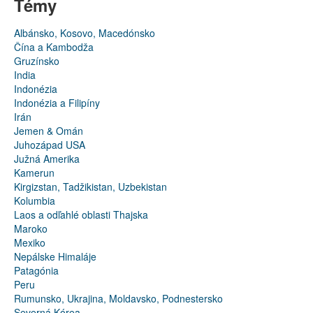
Témy
Albánsko, Kosovo, Macedónsko
Čína a Kambodža
Gruzínsko
India
Indonézia
Indonézia a Filipíny
Irán
Jemen & Omán
Juhozápad USA
Južná Amerika
Kamerun
Kirgizstan, Tadžikistan, Uzbekistan
Kolumbia
Laos a odľahlé oblasti Thajska
Maroko
Mexiko
Nepálske Himaláje
Patagónia
Peru
Rumunsko, Ukrajina, Moldavsko, Podnestersko
Severná Kórea