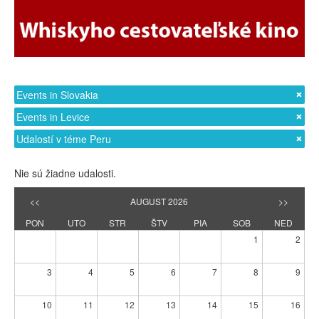
Events in Slovakia
Events in Levice
Udalostí v téme Peru
Nie sú žiadne udalosti.
<<
AUGUST 2026
>>
PON
UTO
STR
ŠTV
PIA
SOB
NED
1
2
3
4
5
6
7
8
9
10
11
12
13
14
15
16