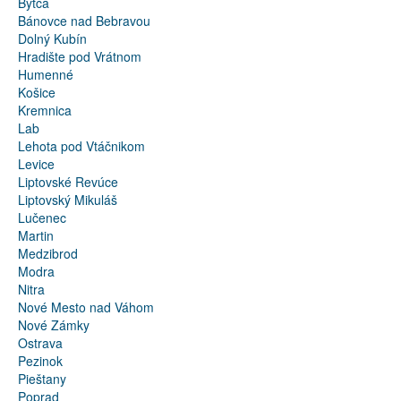
Bytča
Bánovce nad Bebravou
Dolný Kubín
Hradište pod Vrátnom
Humenné
Košice
Kremnica
Lab
Lehota pod Vtáčnikom
Levice
Liptovské Revúce
Liptovský Mikuláš
Lučenec
Martin
Medzibrod
Modra
Nitra
Nové Mesto nad Váhom
Nové Zámky
Ostrava
Pezinok
Pieštany
Poprad