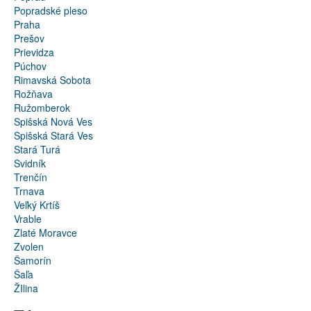
Popradské pleso
Praha
Prešov
Prievidza
Púchov
Rimavská Sobota
Rožňava
Ružomberok
Spišská Nová Ves
Spišská Stará Ves
Stará Turá
Svidník
Trenčín
Trnava
Veľký Krtíš
Vrable
Zlaté Moravce
Zvolen
Šamorín
Šaľa
ŽIlina