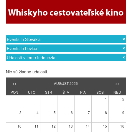
Events in Slovakia
Events in Levice
Udalostí v téme Indonézia
Nie sú žiadne udalosti.
<<
AUGUST 2026
>>
PON
UTO
STR
ŠTV
PIA
SOB
NED
1
2
3
4
5
6
7
8
9
10
11
12
13
14
15
16