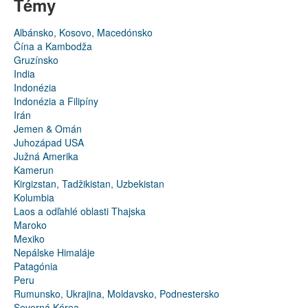
Témy
Albánsko, Kosovo, Macedónsko
Čína a Kambodža
Gruzínsko
India
Indonézia
Indonézia a Filipíny
Irán
Jemen & Omán
Juhozápad USA
Južná Amerika
Kamerun
Kirgizstan, Tadžikistan, Uzbekistan
Kolumbia
Laos a odľahlé oblasti Thajska
Maroko
Mexiko
Nepálske Himaláje
Patagónia
Peru
Rumunsko, Ukrajina, Moldavsko, Podnestersko
Severná Kórea