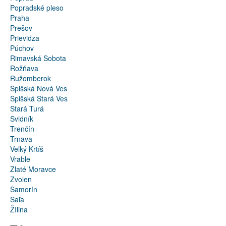
Popradské pleso
Praha
Prešov
Prievidza
Púchov
Rimavská Sobota
Rožňava
Ružomberok
Spišská Nová Ves
Spišská Stará Ves
Stará Turá
Svidník
Trenčín
Trnava
Veľký Krtíš
Vrable
Zlaté Moravce
Zvolen
Šamorín
Šaľa
ŽIlina