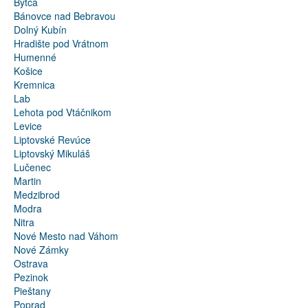
Bytča
Bánovce nad Bebravou
Dolný Kubín
Hradište pod Vrátnom
Humenné
Košice
Kremnica
Lab
Lehota pod Vtáčnikom
Levice
Liptovské Revúce
Liptovský Mikuláš
Lučenec
Martin
Medzibrod
Modra
Nitra
Nové Mesto nad Váhom
Nové Zámky
Ostrava
Pezinok
Pieštany
Poprad