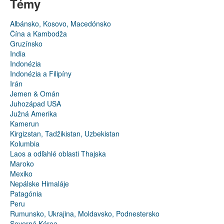
Témy
Albánsko, Kosovo, Macedónsko
Čína a Kambodža
Gruzínsko
India
Indonézia
Indonézia a Filipíny
Irán
Jemen & Omán
Juhozápad USA
Južná Amerika
Kamerun
Kirgizstan, Tadžikistan, Uzbekistan
Kolumbia
Laos a odľahlé oblasti Thajska
Maroko
Mexiko
Nepálske Himaláje
Patagónia
Peru
Rumunsko, Ukrajina, Moldavsko, Podnestersko
Severná Kórea