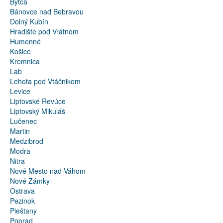
Bytča
Bánovce nad Bebravou
Dolný Kubín
Hradište pod Vrátnom
Humenné
Košice
Kremnica
Lab
Lehota pod Vtáčnikom
Levice
Liptovské Revúce
Liptovský Mikuláš
Lučenec
Martin
Medzibrod
Modra
Nitra
Nové Mesto nad Váhom
Nové Zámky
Ostrava
Pezinok
Pieštany
Poprad