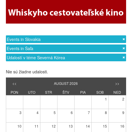
Events in Slovakia
Events in Šaľa
Udalostí v téme Severná Kórea
Nie sú žiadne udalosti.
<<
AUGUST 2026
>>
PON
UTO
STR
ŠTV
PIA
SOB
NED
1
2
3
4
5
6
7
8
9
10
11
12
13
14
15
16