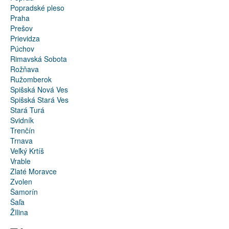
Popradské pleso
Praha
Prešov
Prievidza
Púchov
Rimavská Sobota
Rožňava
Ružomberok
Spišská Nová Ves
Spišská Stará Ves
Stará Turá
Svidník
Trenčín
Trnava
Veľký Krtíš
Vrable
Zlaté Moravce
Zvolen
Šamorín
Šaľa
ŽIlina