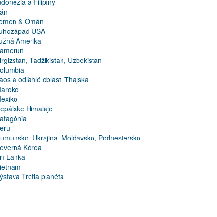
ndonézia a Filipíny
rán
emen & Omán
uhozápad USA
užná Amerika
amerun
irgizstan, Tadžikistan, Uzbekistan
olumbia
aos a odľahlé oblasti Thajska
aroko
exiko
epálske Himaláje
atagónia
eru
umunsko, Ukrajina, Moldavsko, Podnestersko
everná Kórea
rí Lanka
ietnam
ýstava Tretia planéta