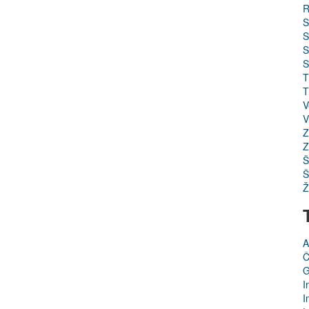
R
S
S
S
S
T
T
V
V
Z
Z
Š
Š
Ž
A
Č
G
I
I