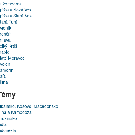
užomberok
pišská Nová Ves
pišská Stará Ves
tará Turá
vidník
renčín
rnava
eľký Krtíš
rable
laté Moravce
volen
amorín
aľa
Ilina
Témy
lbánsko, Kosovo, Macedónsko
ína a Kambodža
ruzínsko
ndia
ndonézia