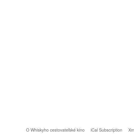
O Whiskyho cestovateľské kino
iCal Subscription
Xm