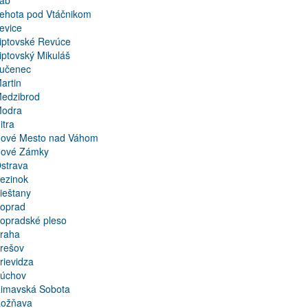
ab
ehota pod Vtáčnikom
evice
iptovské Revúce
iptovský Mikuláš
učenec
artin
edzibrod
odra
itra
ové Mesto nad Váhom
ové Zámky
strava
ezinok
ieštany
oprad
opradské pleso
raha
rešov
rievidza
úchov
imavská Sobota
ožňava