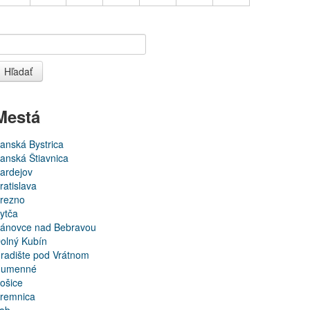
Hľadať
Mestá
anská Bystrica
anská Štiavnica
ardejov
ratislava
rezno
ytča
ánovce nad Bebravou
olný Kubín
radište pod Vrátnom
umenné
ošice
remnica