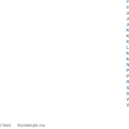
I
I
J
J
J
K
K
K
L
M
M
N
P
P
R
S
S
V
V
l feed
Kontaktujte ma