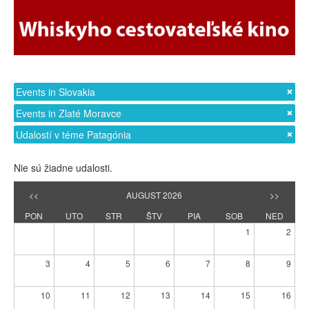
Events in Slovakia
Events in Zlaté Moravce
Udalostí v téme Patagónia
Nie sú žiadne udalosti.
<<
AUGUST 2026
>>
PON
UTO
STR
ŠTV
PIA
SOB
NED
1
2
3
4
5
6
7
8
9
10
11
12
13
14
15
16