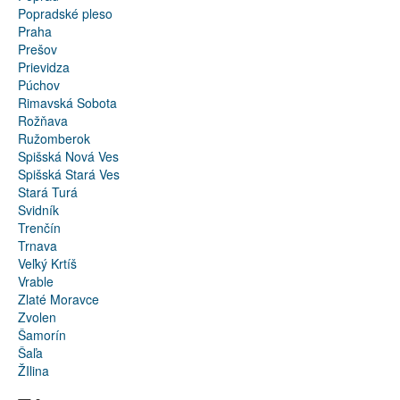
Popradské pleso
Praha
Prešov
Prievidza
Púchov
Rimavská Sobota
Rožňava
Ružomberok
Spišská Nová Ves
Spišská Stará Ves
Stará Turá
Svidník
Trenčín
Trnava
Veľký Krtíš
Vrable
Zlaté Moravce
Zvolen
Šamorín
Šaľa
ŽIlina