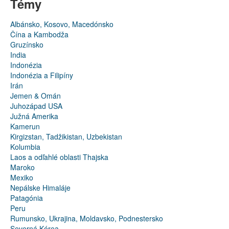
Témy
Albánsko, Kosovo, Macedónsko
Čína a Kambodža
Gruzínsko
India
Indonézia
Indonézia a Filipíny
Irán
Jemen & Omán
Juhozápad USA
Južná Amerika
Kamerun
Kirgizstan, Tadžikistan, Uzbekistan
Kolumbia
Laos a odľahlé oblasti Thajska
Maroko
Mexiko
Nepálske Himaláje
Patagónia
Peru
Rumunsko, Ukrajina, Moldavsko, Podnestersko
Severná Kórea