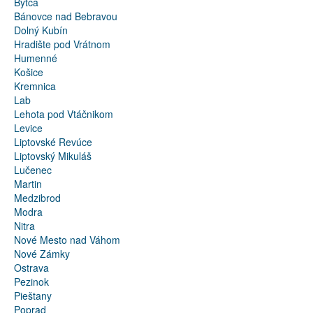
Bytča
Bánovce nad Bebravou
Dolný Kubín
Hradište pod Vrátnom
Humenné
Košice
Kremnica
Lab
Lehota pod Vtáčnikom
Levice
Liptovské Revúce
Liptovský Mikuláš
Lučenec
Martin
Medzibrod
Modra
Nitra
Nové Mesto nad Váhom
Nové Zámky
Ostrava
Pezinok
Pieštany
Poprad