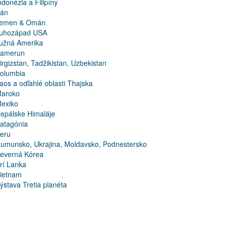
ndonézia a Filipíny
rán
emen & Omán
uhozápad USA
užná Amerika
amerun
irgizstan, Tadžikistan, Uzbekistan
olumbia
aos a odľahlé oblasti Thajska
aroko
exiko
epálske Himaláje
atagónia
eru
umunsko, Ukrajina, Moldavsko, Podnestersko
everná Kórea
rí Lanka
ietnam
ýstava Tretia planéta