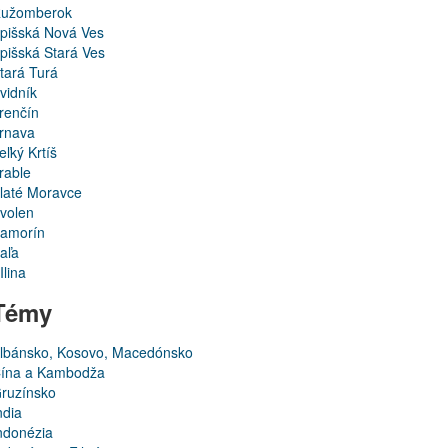
užomberok
pišská Nová Ves
pišská Stará Ves
tará Turá
vidník
renčín
rnava
eľký Krtíš
rable
laté Moravce
volen
amorín
aľa
Ilina
Témy
lbánsko, Kosovo, Macedónsko
ína a Kambodža
ruzínsko
ndia
ndonézia