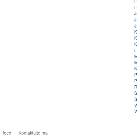
I
I
J
J
J
K
K
K
L
M
M
N
P
P
R
S
S
V
V
l feed
Kontaktujte ma