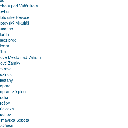
ab
ehota pod Vtáčnikom
evice
iptovské Revúce
iptovský Mikuláš
učenec
artin
edzibrod
odra
itra
ové Mesto nad Váhom
ové Zámky
strava
ezinok
ieštany
oprad
opradské pleso
raha
rešov
rievidza
úchov
imavská Sobota
ožňava