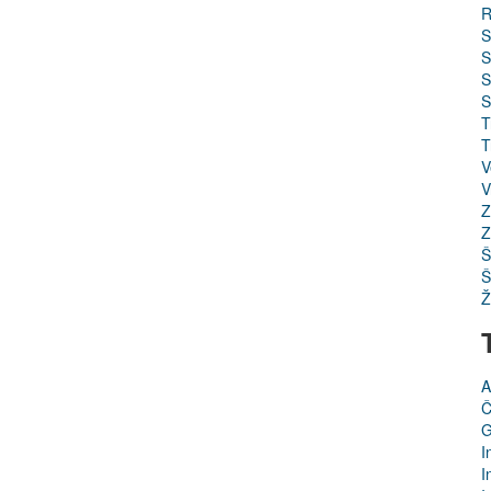
R
S
S
S
S
T
T
V
V
Z
Z
Š
Š
Ž
A
Č
G
I
I