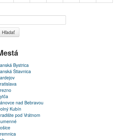
Hľadať
Mestá
anská Bystrica
anská Štiavnica
ardejov
ratislava
rezno
ytča
ánovce nad Bebravou
olný Kubín
radište pod Vrátnom
umenné
ošice
remnica