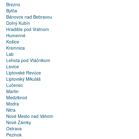
Brezno
Bytča
Bánovce nad Bebravou
Dolný Kubín
Hradište pod Vrátnom
Humenné
Košice
Kremnica
Lab
Lehota pod Vtáčnikom
Levice
Liptovské Revúce
Liptovský Mikuláš
Lučenec
Martin
Medzibrod
Modra
Nitra
Nové Mesto nad Váhom
Nové Zámky
Ostrava
Pezinok