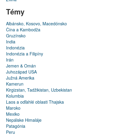
Témy
Albánsko, Kosovo, Macedónsko
Čína a Kambodža
Gruzínsko
India
Indonézia
Indonézia a Filipíny
Irán
Jemen & Omán
Juhozápad USA
Južná Amerika
Kamerun
Kirgizstan, Tadžikistan, Uzbekistan
Kolumbia
Laos a odľahlé oblasti Thajska
Maroko
Mexiko
Nepálske Himaláje
Patagónia
Peru