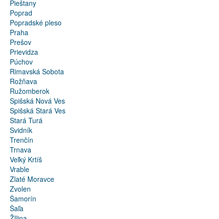
Pieštany
Poprad
Popradské pleso
Praha
Prešov
Prievidza
Púchov
Rimavská Sobota
Rožňava
Ružomberok
Spišská Nová Ves
Spišská Stará Ves
Stará Turá
Svidník
Trenčín
Trnava
Veľký Krtíš
Vrable
Zlaté Moravce
Zvolen
Šamorín
Šaľa
ŽIlina