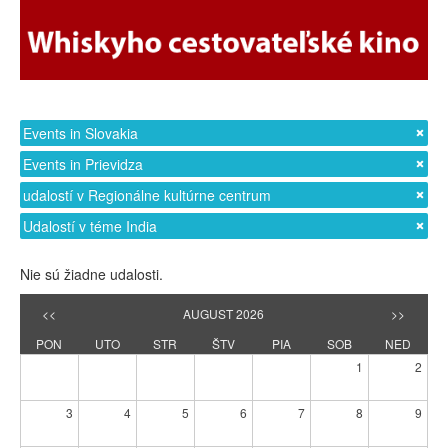
Events in Slovakia
Events in Prievidza
udalostí v Regionálne kultúrne centrum
Udalostí v téme India
Nie sú žiadne udalosti.
<<
AUGUST 2026
>>
PON
UTO
STR
ŠTV
PIA
SOB
NED
1
2
3
4
5
6
7
8
9