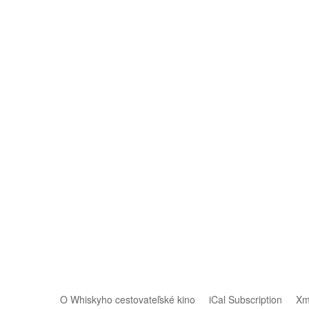
O Whiskyho cestovateľské kino
iCal Subscription
Xm