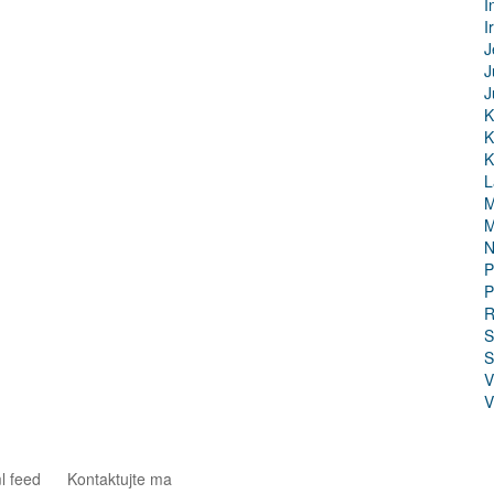
I
I
J
J
J
K
K
K
L
M
M
N
P
P
R
S
S
V
V
l feed
Kontaktujte ma