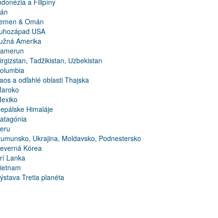
ndonézia a Filipíny
rán
emen & Omán
uhozápad USA
užná Amerika
amerun
irgizstan, Tadžikistan, Uzbekistan
olumbia
aos a odľahlé oblasti Thajska
aroko
exiko
epálske Himaláje
atagónia
eru
umunsko, Ukrajina, Moldavsko, Podnestersko
everná Kórea
rí Lanka
ietnam
ýstava Tretia planéta