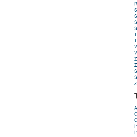
R
S
S
S
S
T
T
V
V
Z
Z
Š
Š
Ž
A
Č
G
I
I