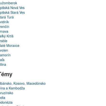
užomberok
pišská Nová Ves
pišská Stará Ves
tará Turá
vidník
renčín
rnava
eľký Krtíš
rable
laté Moravce
volen
amorín
aľa
Ilina
Témy
lbánsko, Kosovo, Macedónsko
ína a Kambodža
ruzínsko
ndia
ndonézia