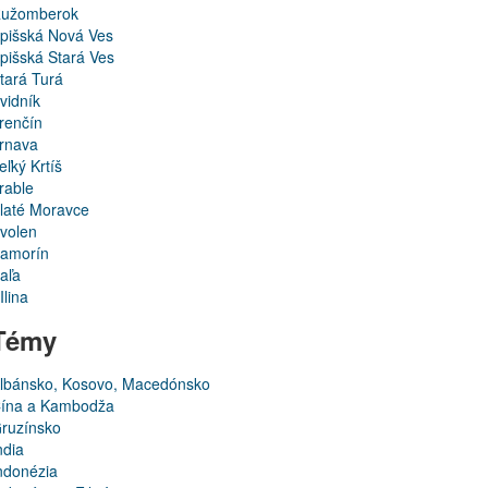
užomberok
pišská Nová Ves
pišská Stará Ves
tará Turá
vidník
renčín
rnava
eľký Krtíš
rable
laté Moravce
volen
amorín
aľa
Ilina
Témy
lbánsko, Kosovo, Macedónsko
ína a Kambodža
ruzínsko
ndia
ndonézia