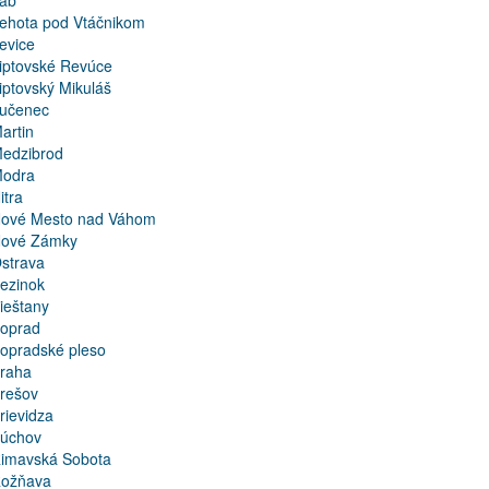
ab
ehota pod Vtáčnikom
evice
iptovské Revúce
iptovský Mikuláš
učenec
artin
edzibrod
odra
itra
ové Mesto nad Váhom
ové Zámky
strava
ezinok
ieštany
oprad
opradské pleso
raha
rešov
rievidza
úchov
imavská Sobota
ožňava