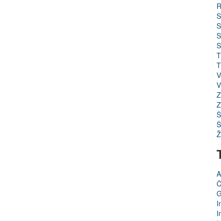
R
S
S
S
S
T
T
V
V
Z
Z
Š
Š
Ž
A
Č
G
I
I