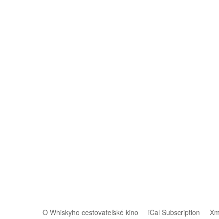
O Whiskyho cestovateľské kino
iCal Subscription
Xm