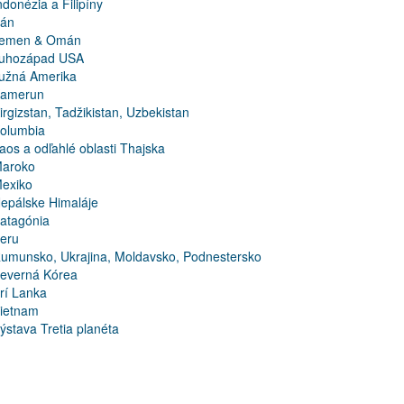
ndonézia a Filipíny
rán
emen & Omán
uhozápad USA
užná Amerika
amerun
irgizstan, Tadžikistan, Uzbekistan
olumbia
aos a odľahlé oblasti Thajska
aroko
exiko
epálske Himaláje
atagónia
eru
umunsko, Ukrajina, Moldavsko, Podnestersko
everná Kórea
rí Lanka
ietnam
ýstava Tretia planéta