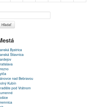
Hľadať
Mestá
anská Bystrica
anská Štiavnica
ardejov
ratislava
rezno
ytča
ánovce nad Bebravou
olný Kubín
radište pod Vrátnom
umenné
ošice
remnica