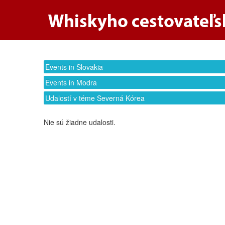
Events in Slovakia
Events in Modra
Udalostí v téme Severná Kórea
Nie sú žiadne udalosti.