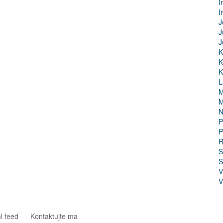
I
I
J
J
J
K
K
K
L
M
M
N
P
P
R
S
S
V
V
l feed
Kontaktujte ma