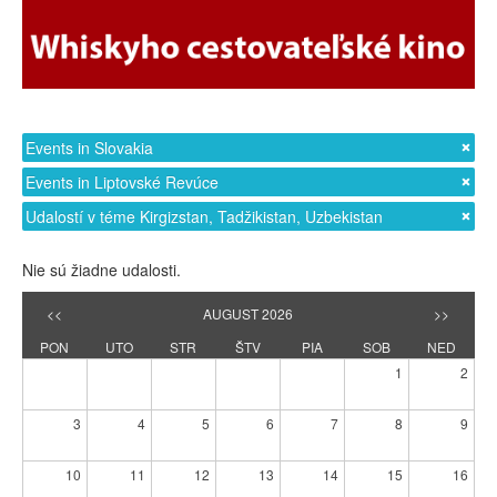
Events in Slovakia
Events in Liptovské Revúce
Udalostí v téme Kirgizstan, Tadžikistan, Uzbekistan
Nie sú žiadne udalosti.
<<
AUGUST 2026
>>
PON
UTO
STR
ŠTV
PIA
SOB
NED
1
2
3
4
5
6
7
8
9
10
11
12
13
14
15
16