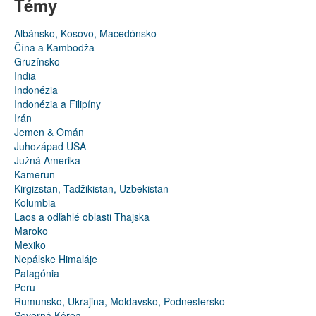
Témy
Albánsko, Kosovo, Macedónsko
Čína a Kambodža
Gruzínsko
India
Indonézia
Indonézia a Filipíny
Irán
Jemen & Omán
Juhozápad USA
Južná Amerika
Kamerun
Kirgizstan, Tadžikistan, Uzbekistan
Kolumbia
Laos a odľahlé oblasti Thajska
Maroko
Mexiko
Nepálske Himaláje
Patagónia
Peru
Rumunsko, Ukrajina, Moldavsko, Podnestersko
Severná Kórea