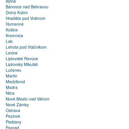
Bytča
Bánovce nad Bebravou
Dolný Kubín
Hradište pod Vrátnom
Humenné
Košice
Kremnica
Lab
Lehota pod Vtáčnikom
Levice
Liptovské Revúce
Liptovský Mikuláš
Lučenec
Martin
Medzibrod
Modra
Nitra
Nové Mesto nad Váhom
Nové Zámky
Ostrava
Pezinok
Pieštany
Poprad