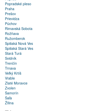
Popradské pleso
Praha
Prešov
Prievidza
Púchov
Rimavská Sobota
Rožňava
Ružomberok
Spišská Nová Ves
Spišská Stará Ves
Stará Turá
Svidník
Trenčín
Trnava
Veľký Krtíš
Vrable
Zlaté Moravce
Zvolen
Šamorín
Šaľa
ŽIlina