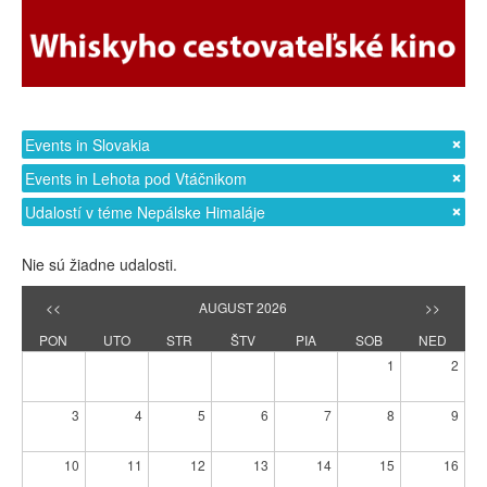
Events in Slovakia
Events in Lehota pod Vtáčnikom
Udalostí v téme Nepálske Himaláje
Nie sú žiadne udalosti.
<<
AUGUST 2026
>>
PON
UTO
STR
ŠTV
PIA
SOB
NED
1
2
3
4
5
6
7
8
9
10
11
12
13
14
15
16