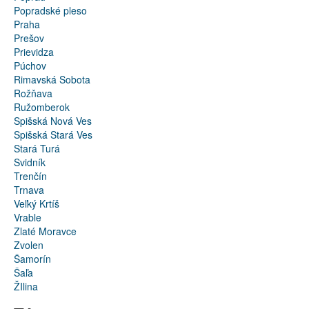
Popradské pleso
Praha
Prešov
Prievidza
Púchov
Rimavská Sobota
Rožňava
Ružomberok
Spišská Nová Ves
Spišská Stará Ves
Stará Turá
Svidník
Trenčín
Trnava
Veľký Krtíš
Vrable
Zlaté Moravce
Zvolen
Šamorín
Šaľa
ŽIlina