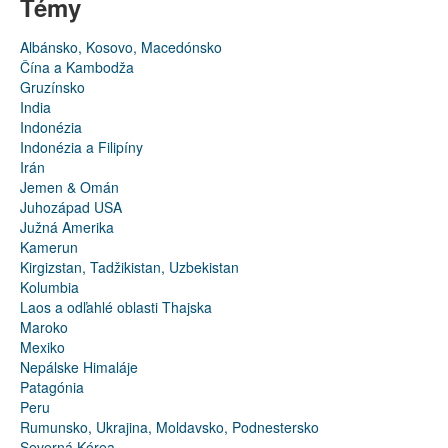
Témy
Albánsko, Kosovo, Macedónsko
Čína a Kambodža
Gruzínsko
India
Indonézia
Indonézia a Filipíny
Irán
Jemen & Omán
Juhozápad USA
Južná Amerika
Kamerun
Kirgizstan, Tadžikistan, Uzbekistan
Kolumbia
Laos a odľahlé oblasti Thajska
Maroko
Mexiko
Nepálske Himaláje
Patagónia
Peru
Rumunsko, Ukrajina, Moldavsko, Podnestersko
Severná Kórea