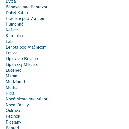
Bytča
Bánovce nad Bebravou
Dolný Kubín
Hradište pod Vrátnom
Humenné
Košice
Kremnica
Lab
Lehota pod Vtáčnikom
Levice
Liptovské Revúce
Liptovský Mikuláš
Lučenec
Martin
Medzibrod
Modra
Nitra
Nové Mesto nad Váhom
Nové Zámky
Ostrava
Pezinok
Pieštany
Poprad