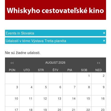
Events in Slovakia
Udalostí v téme Výstava Tretia planéta
Nie sú žiadne udalosti.
<<
AUGUST 2026
>>
PON
UTO
STR
ŠTV
PIA
SOB
NED
1
2
3
4
5
6
7
8
9
10
11
12
13
14
15
16
17
18
19
20
21
22
23