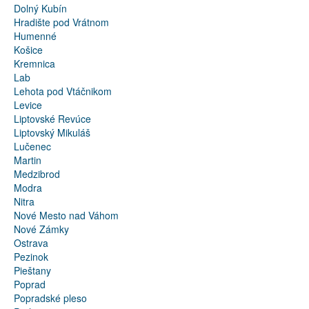
Dolný Kubín
Hradište pod Vrátnom
Humenné
Košice
Kremnica
Lab
Lehota pod Vtáčnikom
Levice
Liptovské Revúce
Liptovský Mikuláš
Lučenec
Martin
Medzibrod
Modra
Nitra
Nové Mesto nad Váhom
Nové Zámky
Ostrava
Pezinok
Pieštany
Poprad
Popradské pleso