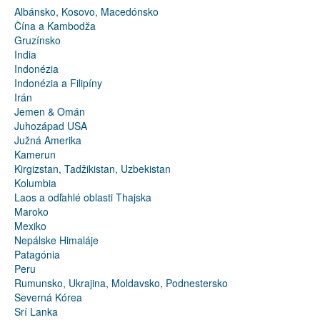
Albánsko, Kosovo, Macedónsko
Čína a Kambodža
Gruzínsko
India
Indonézia
Indonézia a Filipíny
Irán
Jemen & Omán
Juhozápad USA
Južná Amerika
Kamerun
Kirgizstan, Tadžikistan, Uzbekistan
Kolumbia
Laos a odľahlé oblasti Thajska
Maroko
Mexiko
Nepálske Himaláje
Patagónia
Peru
Rumunsko, Ukrajina, Moldavsko, Podnestersko
Severná Kórea
Srí Lanka