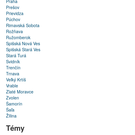
Praha
Prešov
Prievidza
Púchov
Rimavská Sobota
Rožňava
Ružomberok
Spišská Nová Ves
Spišská Stará Ves
Stará Turá
Svidník
Trenčín
Trnava
Veľký Krtíš
Vrable
Zlaté Moravce
Zvolen
Šamorín
Šaľa
ŽIlina
Témy