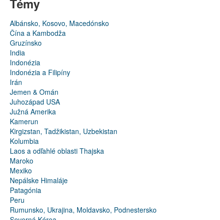
Témy
Albánsko, Kosovo, Macedónsko
Čína a Kambodža
Gruzínsko
India
Indonézia
Indonézia a Filipíny
Irán
Jemen & Omán
Juhozápad USA
Južná Amerika
Kamerun
Kirgizstan, Tadžikistan, Uzbekistan
Kolumbia
Laos a odľahlé oblasti Thajska
Maroko
Mexiko
Nepálske Himaláje
Patagónia
Peru
Rumunsko, Ukrajina, Moldavsko, Podnestersko
Severná Kórea