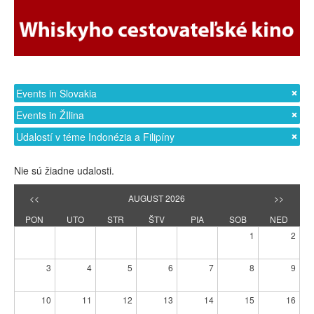
Events in Slovakia
Events in ŽIlina
Udalostí v téme Indonézia a Filipíny
Nie sú žiadne udalosti.
<<
AUGUST 2026
>>
PON
UTO
STR
ŠTV
PIA
SOB
NED
1
2
3
4
5
6
7
8
9
10
11
12
13
14
15
16