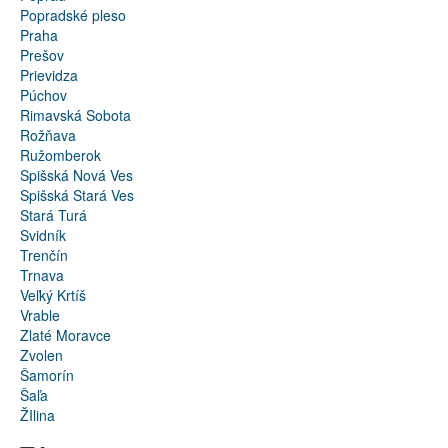
Popradské pleso
Praha
Prešov
Prievidza
Púchov
Rimavská Sobota
Rožňava
Ružomberok
Spišská Nová Ves
Spišská Stará Ves
Stará Turá
Svidník
Trenčín
Trnava
Veľký Krtíš
Vrable
Zlaté Moravce
Zvolen
Šamorín
Šaľa
ŽIlina