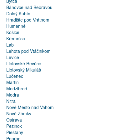
Bytča
Bánovce nad Bebravou
Dolný Kubín
Hradište pod Vrátnom
Humenné
Košice
Kremnica
Lab
Lehota pod Vtáčnikom
Levice
Liptovské Revúce
Liptovský Mikuláš
Lučenec
Martin
Medzibrod
Modra
Nitra
Nové Mesto nad Váhom
Nové Zámky
Ostrava
Pezinok
Pieštany
Poprad