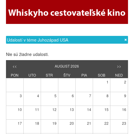
Udalostí v téme Juhozápad USA
Nie sú žiadne udalosti.
<<
AUGUST 2026
>>
PON
UTO
STR
ŠTV
PIA
SOB
NED
1
2
3
4
5
6
7
8
9
10
11
12
13
14
15
16
17
18
19
20
21
22
23