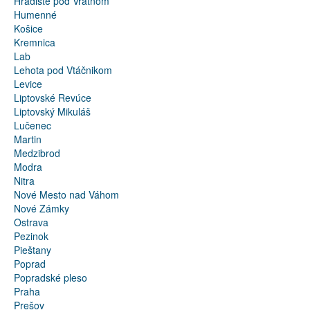
Hradište pod Vrátnom
Humenné
Košice
Kremnica
Lab
Lehota pod Vtáčnikom
Levice
Liptovské Revúce
Liptovský Mikuláš
Lučenec
Martin
Medzibrod
Modra
Nitra
Nové Mesto nad Váhom
Nové Zámky
Ostrava
Pezinok
Pieštany
Poprad
Popradské pleso
Praha
Prešov