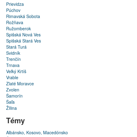
Prievidza
Púchov
Rimavská Sobota
Rožňava
Ružomberok
Spišská Nová Ves
Spišská Stará Ves
Stará Turá
Svidník
Trenčín
Trnava
Veľký Krtíš
Vrable
Zlaté Moravce
Zvolen
Šamorín
Šaľa
ŽIlina
Témy
Albánsko, Kosovo, Macedónsko