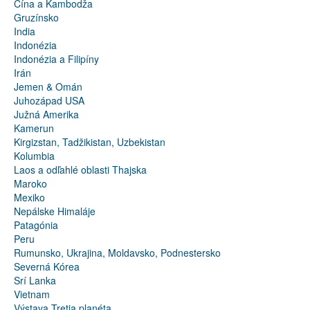
Čína a Kambodža
Gruzínsko
India
Indonézia
Indonézia a Filipíny
Irán
Jemen & Omán
Juhozápad USA
Južná Amerika
Kamerun
Kirgizstan, Tadžikistan, Uzbekistan
Kolumbia
Laos a odľahlé oblasti Thajska
Maroko
Mexiko
Nepálske Himaláje
Patagónia
Peru
Rumunsko, Ukrajina, Moldavsko, Podnestersko
Severná Kórea
Srí Lanka
Vietnam
Výstava Tretia planéta